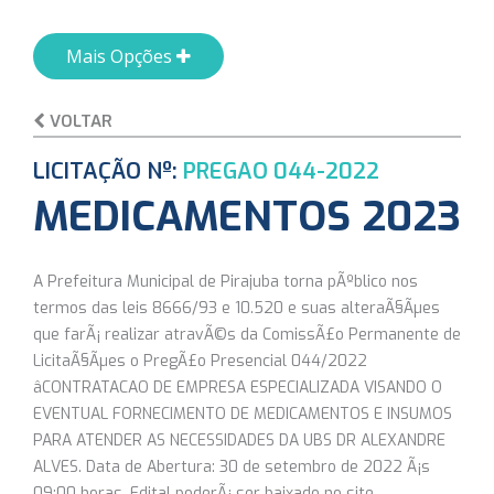
Mais Opções
VOLTAR
LICITAÇÃO Nº:
PREGAO 044-2022
MEDICAMENTOS 2023
A Prefeitura Municipal de Pirajuba torna pÃºblico nos
termos das leis 8666/93 e 10.520 e suas alteraÃ§Ãµes
que farÃ¡ realizar atravÃ©s da ComissÃ£o Permanente de
LicitaÃ§Ãµes o PregÃ£o Presencial 044/2022
âCONTRATACAO DE EMPRESA ESPECIALIZADA VISANDO O
EVENTUAL FORNECIMENTO DE MEDICAMENTOS E INSUMOS
PARA ATENDER AS NECESSIDADES DA UBS DR ALEXANDRE
ALVES. Data de Abertura: 30 de setembro de 2022 Ã¡s
09:00 horas. Edital poderÃ¡ ser baixado no site