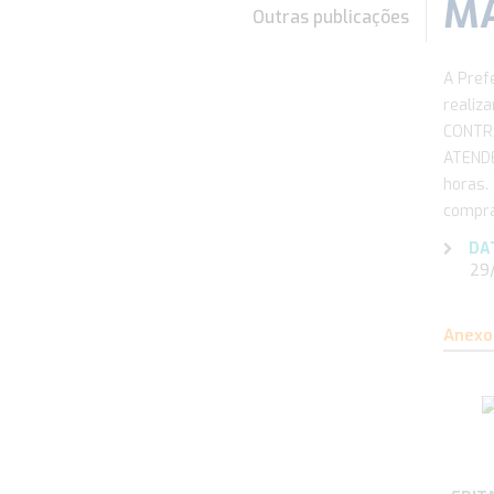
MA
Outras publicações
A Pref
realiz
CONTR
ATENDE
horas.
compra
DA
29/0
Anexo