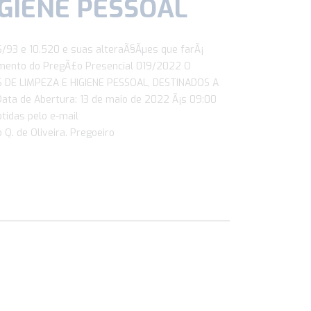
IGIENE PESSOAL
66/93 e 10.520 e suas alteraÃ§Ãµes que farÃ¡
mento do PregÃ£o Presencial 019/2022 O
E LIMPEZA E HIGIENE PESSOAL, DESTINADOS A
ta de Abertura: 13 de maio de 2022 Ã¡s 09:00
tidas pelo e-mail
Q. de Oliveira. Pregoeiro