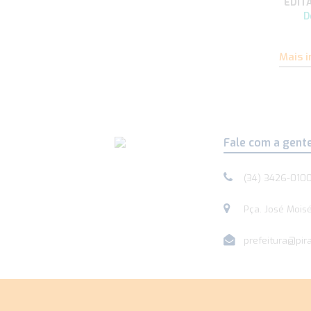
EDIT
D
Mais 
Fale com a gent
(34) 3426-010
Pça. José Moisé
prefeitura@pira