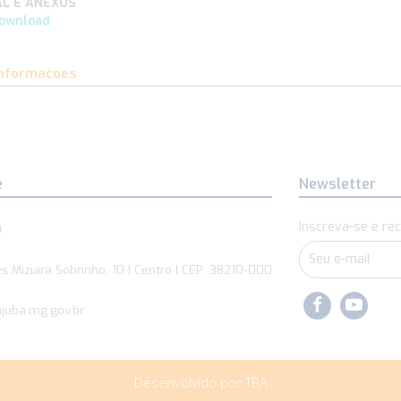
AL E ANEXOS
ownload
informacoes
e
Newsletter
Inscreva-se e rec
0
s Miziara Sobrinho, 10 | Centro | CEP: 38210-000
juba.mg.gov.br
Desenvolvido por TBA