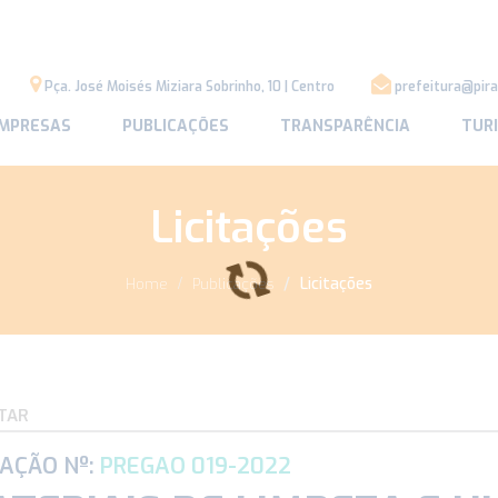
Pça. José Moisés Miziara Sobrinho, 10 | Centro
prefeitura@pira
MPRESAS
PUBLICAÇÕES
TRANSPARÊNCIA
TUR
Licitações
Licitações
Home
Publicações
TAR
TAÇÃO Nº:
PREGAO 019-2022