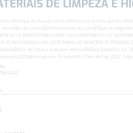
TERIAIS DE LIMPEZA E H
eitura Municipal de Pirajuba torna pÃºblico nos termos das leis 86
ar atravÃ©s da ComissÃ£o Permanente de LicitaÃ§Ãµes o reagenda
ATACAO DE EMPRESA PARA EVENTUAL FORNECIMENTO DE MATERIAIS D
R AS NECESSIDADES DAS SECRETARIAS DO MUNICIPIO DE PIRAJUBA. Da
 SolicitaÃ§Ã£o de Edital e quaisquer informaÃ§Ãµes poderÃ£o ser ob
spirajuba2013@hotmail.com. Pirajuba-MG, 29de abril de 2022. Diogo 
TA:
4/2022
s