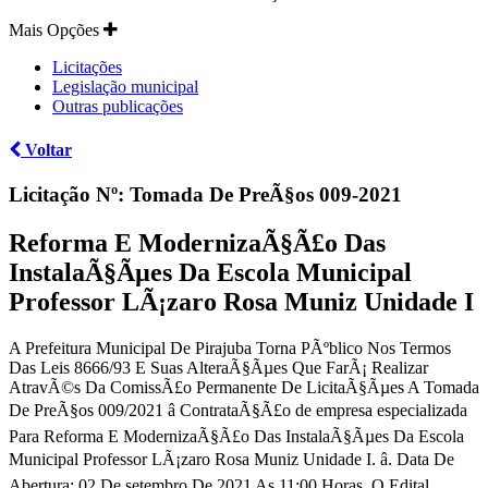
Mais Opções
Licitações
Legislação municipal
Outras publicações
Voltar
Licitação Nº:
Tomada De PreÃ§os 009-2021
Reforma E ModernizaÃ§Ã£o Das
InstalaÃ§Ãµes Da Escola Municipal
Professor LÃ¡zaro Rosa Muniz Unidade I
A Prefeitura Municipal De Pirajuba Torna PÃºblico Nos Termos
Das Leis 8666/93 E Suas AlteraÃ§Ãµes Que FarÃ¡ Realizar
AtravÃ©s Da ComissÃ£o Permanente De LicitaÃ§Ãµes A Tomada
De PreÃ§os 009/2021 â ContrataÃ§Ã£o de empresa especializada
Para Reforma E ModernizaÃ§Ã£o Das InstalaÃ§Ãµes Da Escola
Municipal Professor LÃ¡zaro Rosa Muniz Unidade I. â. Data De
Abertura: 02 De setembro De 2021 As 11:00 Horas. O Edital