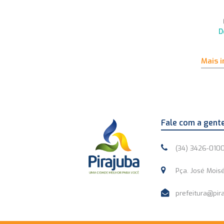
D
Mais 
Fale com a gent
(34) 3426-010
Pça. José Moisé
prefeitura@pira