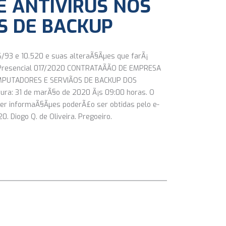
DE ANTIVIRUS NOS
S DE BACKUP
66/93 e 10.520 e suas alteraÃ§Ãµes que farÃ¡
Presencial 017/2020 CONTRATAÃÃO DE EMPRESA
OMPUTADORES E SERVIÃOS DE BACKUP DOS
ra: 31 de marÃ§o de 2020 Ã¡s 09:00 horas. O
quer informaÃ§Ãµes poderÃ£o ser obtidas pelo e-
 Diogo Q. de Oliveira. Pregoeiro.