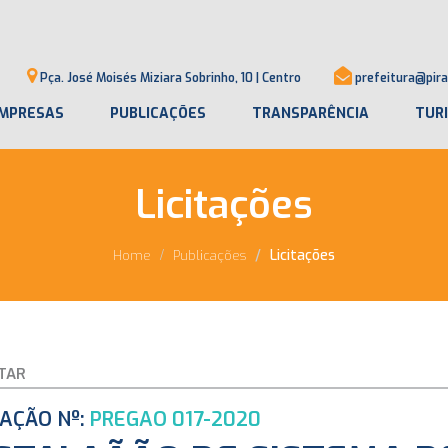
Pça. José Moisés Miziara Sobrinho, 10 | Centro
prefeitura@pira
MPRESAS
PUBLICAÇÕES
TRANSPARÊNCIA
TUR
Licitações
Licitações
Home
Publicações
TAR
TAÇÃO Nº:
PREGAO 017-2020