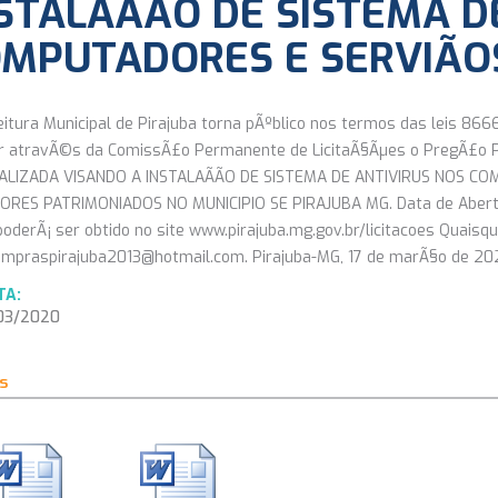
STALAÃÃO DE SISTEMA 
MPUTADORES E SERVIÃO
eitura Municipal de Pirajuba torna pÃºblico nos termos das leis 86
ar atravÃ©s da ComissÃ£o Permanente de LicitaÃ§Ãµes o PregÃ£o 
ALIZADA VISANDO A INSTALAÃÃO DE SISTEMA DE ANTIVIRUS NOS C
ORES PATRIMONIADOS NO MUNICIPIO SE PIRAJUBA MG. Data de Abertu
 poderÃ¡ ser obtido no site www.pirajuba.mg.gov.br/licitacoes Quais
ompraspirajuba2013@hotmail.com. Pirajuba-MG, 17 de marÃ§o de 2020.
TA:
3/2020
s